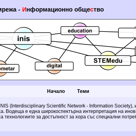
мрежа -
И
нформационно обще
с
тво
Начало
Теми
(Interdisciplinary Scientific Network - Information Society
а. Водеща е една широкоспектърна интерпретация на инов
са технологиите за достъпност за хора със специални потр