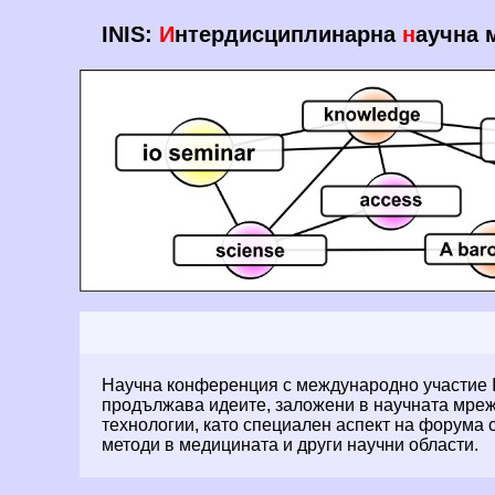
INIS:
И
нтердисциплинарна
н
аучна 
Научна конференция с международно участие INIS 
продължава идеите, заложени в научната мреж
технологии, като специален аспект на форума 
методи в медицината и други научни области.