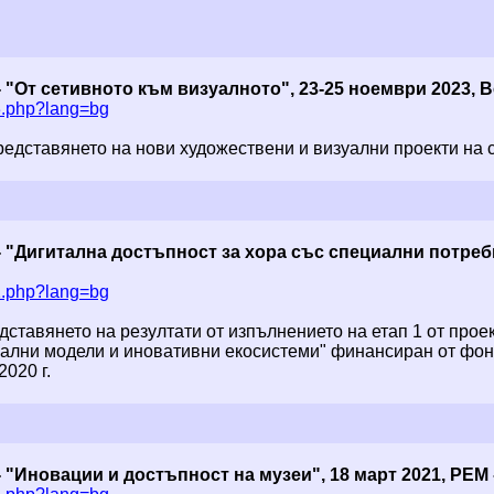
 "От сетивното към визуалното", 23-25 ноември 2023,
23.php?lang=bg
едставянето на нови художествени и визуални проекти на с
"Дигитална достъпност за хора със специални потребнос
22.php?lang=bg
ставянето на резултати от изпълнението на етап 1 от проек
уални модели и иновативни екосистеми" финансиран от фон
020 г.
 "Иновации и достъпност на музеи", 18 март 2021, РЕМ