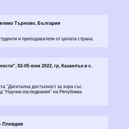
 Велико Търново, България
туденти и преподаватели от цялата страна.
ти", 02-05 юни 2022, гр, Казанлък и с.
та "Дигитална достъпност за хора със
д "Научни изследвания" на Република
 - Пловдив