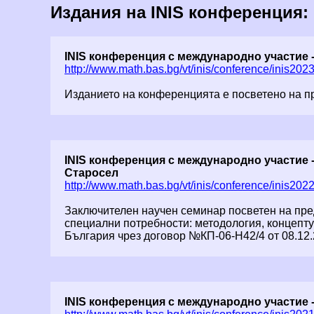
Издания на INIS конференция:
INIS конференция с международно участие -
http://www.math.bas.bg/vt/inis/conference/inis20
Изданието на конференцията е посветено на пр
INIS конференция с международно участие - 
Старосел
http://www.math.bas.bg/vt/inis/conference/inis20
Заключителен научен семинар посветен на пред
специални потребности: методология, концепт
България чрез договор №КП-06-Н42/4 от 08.12.2
INIS конференция с международно участие -