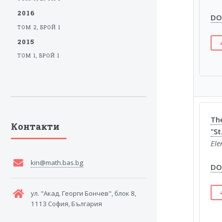
2016
DOI
ТОМ 2, БРОЙ 1
2015
ТОМ 1, БРОЙ 1
The
Контакти
"St
Ele
kin@math.bas.bg
DOI
ул. "Акад. Георги Бончев", блок 8,
1113 София, България