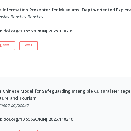
e Information Presenter for Museums: Depth-oriented Explor
oslav Bonchev Bonchev
: doi.org/10.55630/KINJ.2025.110209
PDF
ОЩЕ
 Chinese Мodel for Safeguarding Intangible Cultural Heritage: 
lture and Tourism
mena Zayachka
: doi.org/10.55630/KINJ.2025.110210