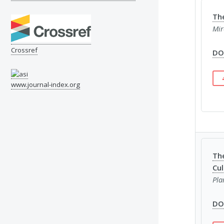
Th
Mir
Crossref
DOI
www.journal-index.org
The
Cu
Pla
DOI