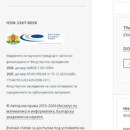
ISSN: 2367-8038
Th
Eka
DOI
Издаването на научната поредица е частично
финансирано от Фонд Научни изследвания:
2026:
договор №BNSF-1.001-0084
2025:
договор КП-06-НП6/68 от 10.12.2024 (№BG-
175467353-2024-09-0098-C01)
Фонд Научни изследвания не носи отговорност за
съдържанието на публикуваните материали.
© Авторски права 2015-2026
Институт по
His
математика и информатика, Българска
Kri
академия на науките.
Всички статии са достъпни под условията на
DOI