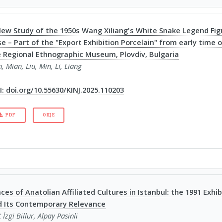
ew Study of the 1950s Wang Xiliang's White Snake Legend Fig
e – Part of the "Export Exhibition Porcelain" from early time o
 Regional Ethnographic Museum, Plovdiv, Bulgaria
n, Mian, Liu, Min, Li, Liang
: doi.org/10.55630/KINJ.2025.110203
PDF
ОЩЕ
ces of Anatolian Affiliated Cultures in Istanbul: the 1991 Exh
d Its Contemporary Relevance
t İzgi Billur, Alpay Pasinli