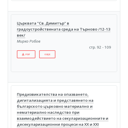
Църквата "Св. Димитър" в
градоустройствената среда на Търново /12-13
век/
Мирко Робов
стр. 92 - 109
PDF
ОЩЕ
Предизвикателства на опазването,
дигитализацията и представянето на
българското църковно материално и
нематериално наследство при
взаимодействието на секуларизационните и
десекуларизационни процеси на XX и XXI