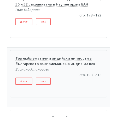
50 и 52 съхранявани в Научен архив БАН
Галя Тодорова
стр. 178 - 192
PDF
ОЩЕ
Три емблематични индийски личности в
българското възприемане на Индия. XX век
Виолина Атанасова
стр. 193 - 213
PDF
ОЩЕ