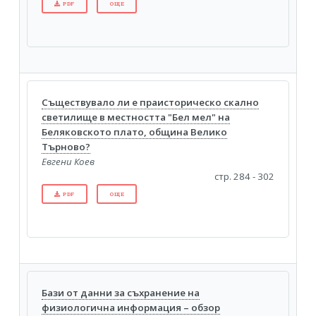
PDF
ОЩЕ
Съществувало ли е праисторическо скално
светилище в местността "Бел мел" на
Беляковското плато, община Велико
Търново?
Евгени Коев
стр. 284 - 302
PDF
ОЩЕ
Бази от данни за съхранение на
физиологична информация – обзор