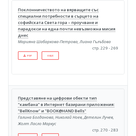
Поклонничеството на вярващите със
специални потребности в сърцето на
софийската Света гора – проучване и
парадокси на една почти невъзможна мисия
днес
Марияна Шабаркова-Петрова, Лиана Гълъбова
стр. 229 - 269
PDF
ОЩЕ
Представяне на цифрови обекти тип
"камбана" в Интернет базирани приложения:
"BellKnow" и "BOOK@HAND Bells"
Галина Богданова, Николай Ноев, Детелин Лучев,
Жолт Ласло Маркус
стр. 270 - 283