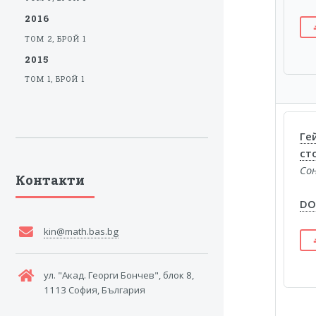
2016
ТОМ 2, БРОЙ 1
2015
ТОМ 1, БРОЙ 1
Ге
ст
Со
Контакти
DOI
kin@math.bas.bg
ул. "Акад. Георги Бончев", блок 8,
1113 София, България