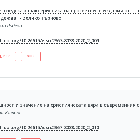
иговедска характеристика на просветните издания от ст
адежда" - Велико Търново
вка Радева
: doi.org/10.26615/issn.2367-8038.2020_2_009
PDF
ОЩЕ
щност и значение на християнската вяра в съвременния с
ан Вълков
: doi.org/10.26615/issn.2367-8038.2020_2_010