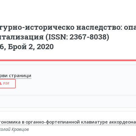
урно-историческо наследство: опа
тализация (ISSN: 2367-8038)
6, Брой 2, 2020
рви страници
PDF
гономика в органно-фортепианной клавиатуре аккордеон
колай Кравцов