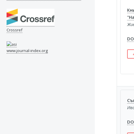
Кн
"Н
Жи
Crossref
DOI
www.journal-index.org
Съ
Ив
DOI