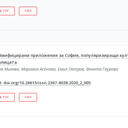
PDF
ОЩЕ
ймифицирани приложения за София, популяризиращи култ
олицата
ня Милева, Мариана Асенова, Емил Петров, Венета Гяурова
: doi.org/10.26615/issn.2367-8038.2020_2_005
PDF
ОЩЕ