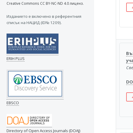
Creative Commons CC BY-NC-ND 4.0 лиценз.
Изданието e включено в референтния
списък на НАЦИД (ID№ 1209).
Въ
ERIH PLUS
уч
Св
DOI
EBSCO
Directory of Open Access Journals (DOAJ)