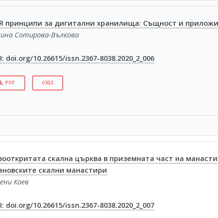
IR принципи за дигитални хранилища: Същност и приложи
лина Сотирова-Вълкова
: doi.org/10.26615/issn.2367-8038.2020_2_006
PDF
ОЩЕ
вооткритата скална църква в приземната част на манаст
ановските скални манастири
ени Коев
: doi.org/10.26615/issn.2367-8038.2020_2_007