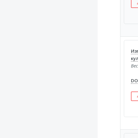
Из
ку
Вес
DOI