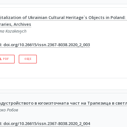
italization of Ukrainian Cultural Heritage`s Objects in Poland
raries, Archives
na Kozakevych
: doi.org/10.26615/issn.2367-8038.2020_2_003
PDF
ОЩЕ
адустройството в югоизточната част на Трапезица в свет
рко Робов
: doi.org/10.26615/issn.2367-8038.2020_2_004