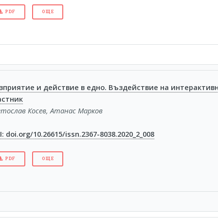
PDF
ОЩЕ
зприятие и действие в едно. Въздействие на интерактив
астник
етослав Косев, Атанас Марков
: doi.org/10.26615/issn.2367-8038.2020_2_008
PDF
ОЩЕ