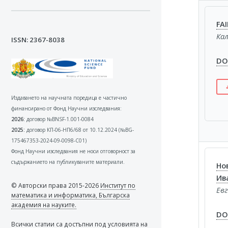
FA
Ка
ISSN: 2367-8038
DOI
Издаването на научната поредица е частично
финансирано от Фонд Научни изследвания:
2026:
договор №BNSF-1.001-0084
2025:
договор КП-06-НП6/68 от 10.12.2024 (№BG-
175467353-2024-09-0098-C01)
Фонд Научни изследвания не носи отговорност за
съдържанието на публикуваните материали.
Но
Ив
© Авторски права 2015-2026
Институт по
Евг
математика и информатика, Българска
академия на науките.
DOI
Всички статии са достъпни под условията на