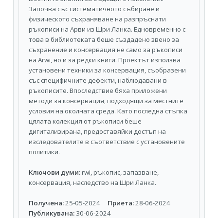
Започва със систематичното събиране и
физическото съхраняване на разпръснати
ръкописи на Арви из Шри Ланка. Едновременно с
това в библиотеката беше създадено звено за
съхранение и консервация не само за ръкописи
на Arwi, но и за редки книги. Проектът използва
установени техники за консервация, съобразени
със специфичните дефекти, наблюдавани в
ръкописите. Впоследствие бяха приложени
методи за консервация, подходящи за местните
условия на околната среда. Като последна стъпка
цялата колекция от ръкописи беше
дигитализирана, предоставяйки достъп на
изследователите в съответствие с установените
политики.
Ключови думи:
rwi, ръкопис, запазване,
консервация, наследство на Шри Ланка.
Получена:
25-05-2024
Приета:
28-06-2024
Публикувана:
30-06-2024