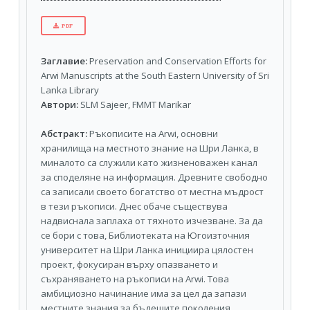
PDF
Заглавие:
Preservation and Conservation Efforts for
Arwi Manuscripts at the South Eastern University of Sri
Lanka Library
Автори:
SLM Sajeer, FMMT Marikar
Абстракт:
Ръкописите на Arwi, основни
хранилища на местното знание на Шри Ланка, в
миналото са служили като жизненоважен канал
за споделяне на информация. Древните свободно
са записали своето богатство от местна мъдрост
в тези ръкописи. Днес обаче съществува
надвиснала заплаха от тяхното изчезване. За да
се бори с това, Библиотеката на Югоизточния
университет на Шри Ланка инициира цялостен
проект, фокусиран върху опазването и
съхраняването на ръкописи на Arwi. Това
амбициозно начинание има за цел да запази
местните знания за бъдещите поколения.