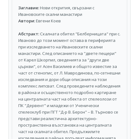
Заглавие:
Нови открития, свързани с
Ивановските скални манастири
Автори:
Евгени Коев
Абстракт:
Скалната обител "Белберницата" при с.
Иваново до този момент остава в периферията
при изследването на Ивановските скални
манастири. След описанието на "двете пещери"
от Карел Шкорпил, сведенията за "други две
църкви", от Асен Василиев и общото известие за
част от стенопис, от Л. Мавродинова, по-сетнешни
изследвания и дори общи описания на този
комплекс липсват. След проведените наблюдения
в района и осъщественото подробно картиране
на централната част на обекта от спелеолози от
ПК "Дервент" и младежи от Ученически
спелеоклуб при ПГТ "Д-р В. Берон" – В. Търново се
представи реалистична архитектурно-
пространствена възстановка на централната
част на скалната обител. Продължилите
изследвания в района допълват информацията