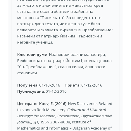
за мястото и значението на манастира, сред
останалите скални обители в района на
местността "Писмената". За пореден път се
потвърждава тезата, че именно тук е била
пещерата и скалната църква "Св. Преображение"
изсечени от патриарх Йоаким I, Търновски и
неговите ученици.
Ключови думи:
Ивановски скални манастири,
Белберницата, патриарх Йоаким I, скална църква
"Св. Преображение", скална килия, Ивановски
стенописи
Получена:
01-10-2016
Приета:
01-12-2016
Публикувана:
01-12-2016
Цитиране:
Koev, E. (2016).
New Discoveries Related
to Ivanovo Rock Monastery.
Cultural and Historical
Heritage: Preservation, Presentation, Digitalization (KIN
Journal), 2(1)
, ISSN 2367-8038, Institute of
Mathematics and Informatics – Bulgarian Academy of