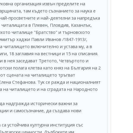
уховна организация извън пределите на
гарщината, там където съзнанието за наука е
най-просветните и най-деятелни за напредъка
и читалищата в Плевен, Пловдив, Казанлък,
лското читалище "Братство" и търновското
имитър хаджи Павли Иванов /1847-1913/,
а читалището включително и устава му, а в
ги, 18 заглавия на вестници и 15 на списания.
и в нея заседават Третото, Четвъртото и
ски полага клетва като княз на България на 2
о от сцената на читалището тръгват
лена Стефанова. Тук се ражда и националният
та на читалището и на сградата на Народното
да надгражда исторически важни за
иции и самосъзнание, да създава нови
са устойчива културна институция със
български ценности. Дълбоките им