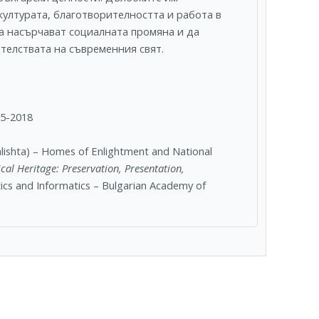
културата, благотворителността и работа в
а насърчават социалната промяна и да
телствата на съвременния свят.
05-2018
lishta) – Homes of Enlightment and National
ical Heritage: Preservation, Presentation,
tics and Informatics – Bulgarian Academy of