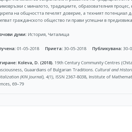
аимовръзки с миналото, традициите, образователния процес, 
дкрепа на общността печелят доверие, а техният потенциал д
репват гражданското общество ги прави успешни в предизвика
ючови думи:
История, Читалища
лучена:
01-05-2018
Приета:
30-05-2018
Публикувана:
30-
тиране:
Koleva, D. (2018).
19th Century Community Centres (Chita
sciousness, Guaardians of Bulgarian Traditions.
Cultural and Histor
italization (KIN Journal), 4(1)
, ISSN 2367-8038, Institute of Mathema
ences, 69–79