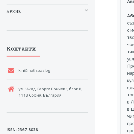
Ав
АРХИВ
Аб
съ
с 
тво
чо
Контакти
тя
увл
Пр
kin@math.bas.bg
нар
ку
ед
ул. "Акад. Георги Бончев", блок 8,
то
1113 София, България
в 
в Ш
Чи
пр
ISSN: 2367-8038
пр