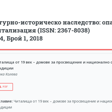
урно-историческо наследство: опа
тализация (ISSN: 2367-8038)
4, Брой 1, 2018
талища от 19 век – домове за просвещение и национално 
адиции
нка Колева
PDF
главие:
Читалища от 19 век – домове за просвещение и нацио
адиции