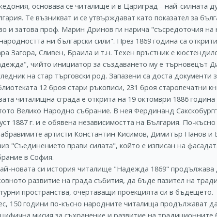
кедония, основава се читалище и в Цариград - най-силната д
гария. Те възникват и се утвърждават като показател за бъл
во и затова проф. Марин Дринов ги нарича "съсредоточия на 
 народността ни български сили". През 1869 година са открит
ара Загора, Сливен, Браила и т.н. Техен връстник е кюстенди
адежда", чийто инициатор за създаването му е търновецът Д
ледник на стар търговски род. Запазени са доста документи з
лиотеката 12 броя стари ръкописи, 231 броя старопечатни кни
вата читалищна сграда е открита на 19 октомври 1886 година 
тото Велико Народно събрание. В нея Фердинанд Сакскобурггот
уст 1887 г. и е обявена независимостта на България. По-късн
забравимите артисти Константин Кисимов, Димитър Панов и Е
виз "Съединението прави силата", който е изписан на фасада
брание в София.
най-новата си история читалище "Надежда 1869" продължава 
ховното развитие на града събития, да бъде пазител на трад
лтурни пространства, очертаващи проекцията си в бъдещето.
ес, 150 години по-късно народните читалища продължават да 
ецифична мисия за съхранение и развитие на традиционните 