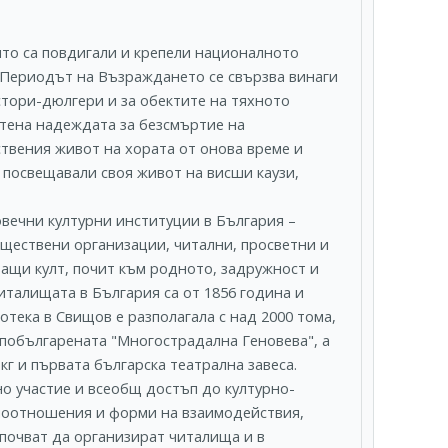
то са повдигали и крепели националното
. Периодът на Възраждането се свързва винаги
стори-дюлгери и за обектите на тяхното
летена надеждата за безсмъртие на
твения живот на хората от онова време и
 посвещавали своя живот на висши каузи,
вечни културни институции в България –
обществени организации, читални, просветни и
ащи култ, почит към родното, задружност и
италищата в България са от 1856 година и
тека в Свищов е разполагала с над 2000 тома,
 побългарената "Многострадална Геновева", а
 кг и първата българска театрална завеса.
но участие и всеобщ достъп до културно-
имоотношения и форми на взаимодействия,
почват да организират читалища и в