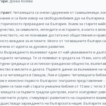
тори:
Донка Колева
стракт:
Читалищата са онези сдружения от съмишленици, кои
знание и са били извор на свободолюбивия дух на българина
историческото прераждане на България. Знаем за старите май
рчество, за символите, легендите и историите, в които е вп
вечеството, но не познаваме достатъчно обществения и нравс
хното виждане за истините. Много от тогавашните българи са
ечени от идеята за духовно развитие.
ез Възраждането възникват едни от най-уважаваните и дълго
одните читалища. Те се появяват в средата на 19 век, като 
лтурни средища и са истински граждански общности, възпитав
инство в мислите и делата. Първите данни за възникване на ч
ва са читалищата в Свищов, Лом и Шумен. Читалищната библио
Лом е изнесено първото българско театрално представление -
умен се пази най-старата уникална библия от 15 век с тегло 3
талищата са първите градски центрове, които осигуряват рав
осветните услуги, стимулират развитието на социалните вза
едшестващи зараждането на българската нация. Българите за