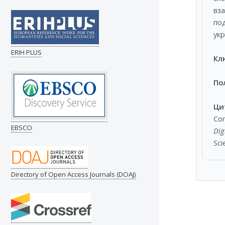
вз
по
ук
ERIH PLUS
Кл
По
Ци
Con
EBSCO
Dig
Sci
Directory of Open Access Journals (DOAJ)