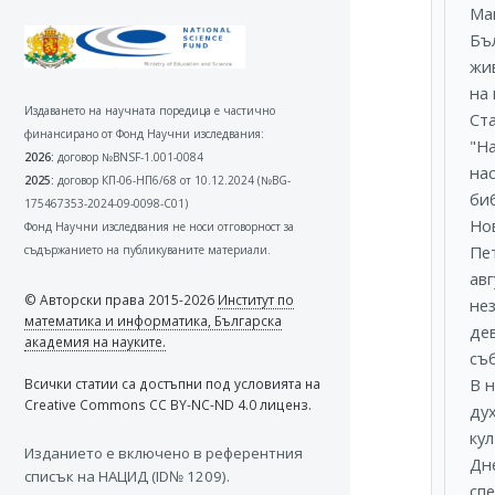
Ма
Бъл
жи
на
Издаването на научната поредица е частично
Ст
финансирано от Фонд Научни изследвания:
"Н
2026:
договор №BNSF-1.001-0084
нас
2025:
договор КП-06-НП6/68 от 10.12.2024 (№BG-
биб
175467353-2024-09-0098-C01)
Но
Фонд Научни изследвания не носи отговорност за
Пе
съдържанието на публикуваните материали.
авг
© Авторски права 2015-2026
Институт по
не
математика и информатика, Българска
де
академия на науките.
съ
В 
Всички статии са достъпни под условията на
Creative Commons CC BY-NC-ND 4.0 лиценз.
ду
ку
Изданието e включено в референтния
Дн
списък на НАЦИД (ID№ 1209).
сп