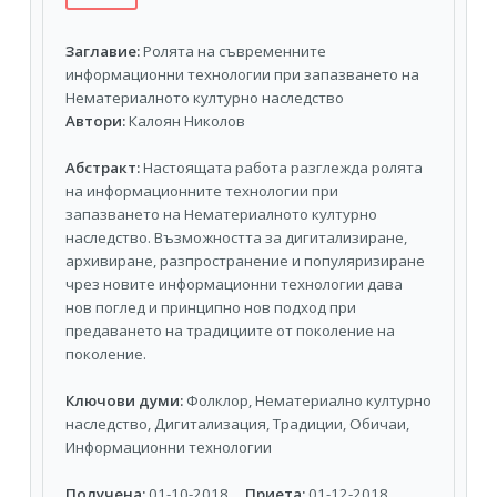
Заглавие:
Ролята на съвременните
информационни технологии при запазването на
Нематериалното културно наследство
Автори:
Калоян Николов
Абстракт:
Настоящата работа разглежда ролята
на информационните технологии при
запазването на Нематериалното културно
наследство. Възможността за дигитализиране,
архивиране, разпространение и популяризиране
чрез новите информационни технологии дава
нов поглед и принципно нов подход при
предаването на традициите от поколение на
поколение.
Ключови думи:
Фолклор, Нематериално културно
наследство, Дигитализация, Традиции, Обичаи,
Информационни технологии
Получена:
01-10-2018
Приета:
01-12-2018