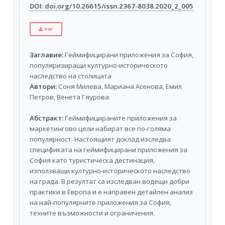
DOI: doi.org/10.26615/issn.2367-8038.2020_2_005
PDF
Заглавие:
Геймифицирани приложения за София,
популяризиращи културно-историческото
наследство на столицата
Автори:
Соня Милева, Мариана Асенова, Емил
Петров, Венета Гяурова
Абстракт:
Геймифицираните приложения за
маркетингово цели набират все по-голяма
популярност. Настоящият доклад изследва
спецификата на геймифицирани приложения за
София като туристическа дестинация,
използващи културно-историческото наследство
на града. В резултат са изследван водещи добри
практики в Европа и е направен детайлен анализ
на най-популярните приложения за София,
техните възможности и ограничения.