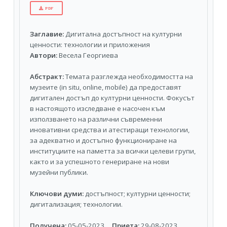
PDF
Заглавие:
Дигитална достъпност на културни
ценности: технологии и приложения
Автори:
Весела Георгиева
Абстракт:
Темата разглежда необходимостта на
музеите (in situ, online, mobile) да предоставят
дигитален достъп до културни ценности. Фокусът
в настоящото изследване е насочен към
използването на различни съвременни
иновативни средства и атестиращи технологии,
за адекватно и достъпно функциониране на
институциите на паметта за всички целеви групи,
както и за успешното генериране на нови
музейни публики.
Ключови думи:
достъпност; културни ценности;
дигитализация; технологии.
Получена:
05-05-2023
Приета:
29-08-2023