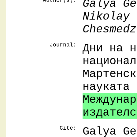
Author(s):
Galya Ge
Nikolay 
Chesmedz
Journal:
Дни на н
национал
Мартенск
науката
Междунар
издателс
Cite:
Galya Ge