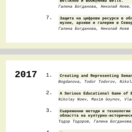
BellKnow и BOOK@HAND Bells.
Галина Богданова, Николай Ноев,
7.
Защита на цифрови ресурси в об
музеи, архиви и галерии в Севе
Галина Богданова, Николай Ноев
2017
1.
Creating and Representing Sema
Bogdanova, Todor Todorov, Nikol
2.
A Serious Educational Game of 
Nikolay Noev, Maxim Goynov, Vla
3.
Съвременни методи и технологии
областта на културно-историчес
Тодор Тодоров, Галина Богданова