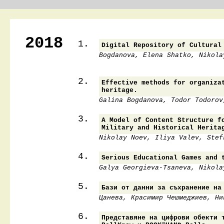
2018
1.
Digital Repository of Cultural
Bogdanova, Elena Shatko, Nikola
2.
Effective methods for organiza
heritage.
Galina Bogdanova, Todor Todorov
3.
A Model of Content Structure f
Military and Historical Herita
Nikolay Noev, Iliya Valev, Stef
4.
Serious Educational Games and 
Galya Georgieva-Tsaneva, Nikola
5.
Бази от данни за съхранение на
Цанева, Красимир Чешмеджиев, Ни
6.
Представяне на цифрови обекти 