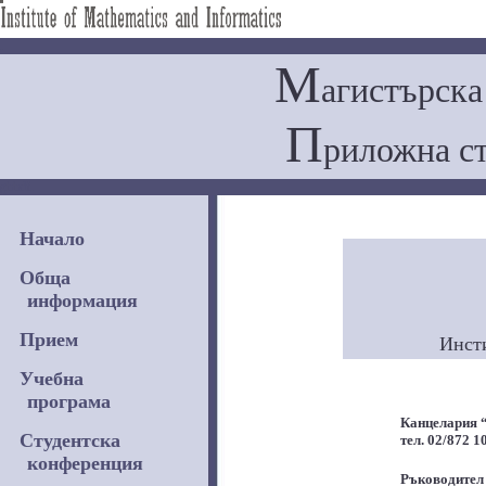
.
М
агистърска
П
риложна с
ghhdf.
Начало
Обща
информация
Прием
Инст
Учебна
програма
Канцелария 
Студентска
тел. 02/872 10
конференция
Ръководител 