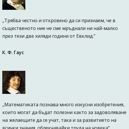
„Трябва честно и откровено да си признаем, че в
същественото ние не сме мръднали ни най-малко
през тези две хиляди години от Евклид.“
К. Ф. Гаус
„Математиката познава много изкусни изобретения,
които могат да бъдат полезни както за задоволяване
на желаещите да се учат, така и за развитието на
всички знания, облекчавайки труда на човека“