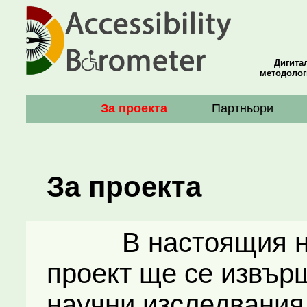
Дигита
методолог
За проекта
Партньори
За проекта
В настоящия нау
проект ще се извъ
научни изследвания 