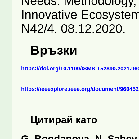
Needs: Methodology,
Innovative Ecosyste
N42/4, 08.12.2020.
Връзки
https://doi.org/10.1109/ISMSIT52890.2021.9
https://ieeexplore.ieee.org/document/96045
Цитирай като
G. Bogdanova, N. Sabev,