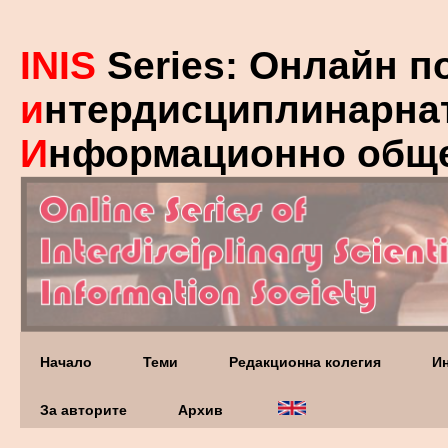
INIS
Series: Онлайн п
и
нтердисциплинарна
И
нформационно общ
Начало
Теми
Редакционна колегия
И
За авторите
Архив