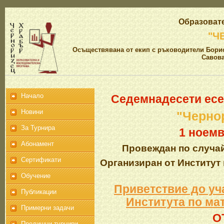
Образовате
"Ч
Осъществявана от екип с ръководители Борис
Савова
Начало
Седемнадесети есе
Новини
"Черно
За Турнира
1 ноемв
Абонамент
Провеждан по случай
Сертификати
Организиран от Институт
Обучение
Приветствие до уч
Публикации
Института по ма
Примерни задачи
О
Предишни турнири