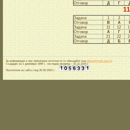
Отговор
Д
Г
11
Задача
1
2
Отговор
В
А
Задача
11
12
1
Отговор
А
Г
Задача
21
22
2
Отговор
Д
Б
За информация и при забелязани неточности се обръщайте към
albena@math.bas.bg
Създаден на 1 декември 1999 г., последна промяна – 01.11.2025 г.
Посетители на сайта след 30.09.2003 г.: