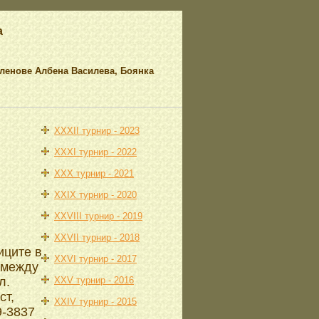
а
членове Албена Василева, Боянка
XXXII турнир - 2023
XXXI турнир - 2022
XXX турнир - 2021
XXIX турнир - 2020
XXVIII турнир - 2019
XXVII турнир - 2018
иците в
XXVI турнир - 2017
 между
л.
XXV турнир - 2016
ст,
XXIV турнир - 2015
9-3837