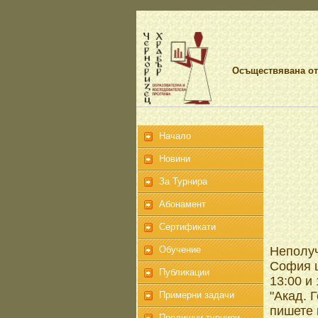
Осъществявана от
Начало
Новини
За Турнира
Абонамент
Сертификати
Обучение
Неполуч
София щ
Публикации
13:00 и 
"Акад. 
Примерни задачи
пишете 
Предишни турнири