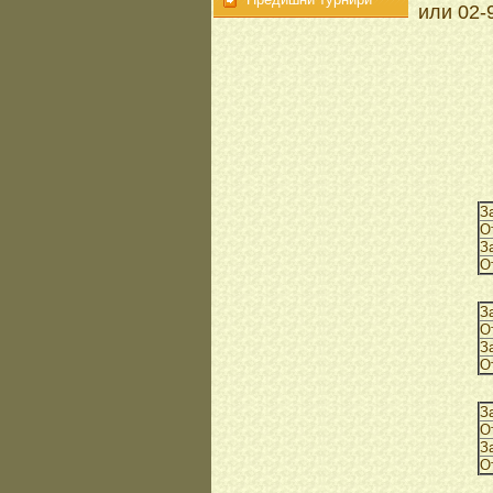
или 02-
З
О
З
О
З
О
З
О
З
О
З
О