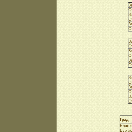
З
О
З
О
З
О
З
О
З
О
З
О
З
О
З
О
З
О
Град
Благо
Бурга