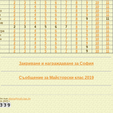
2
3
4
5
6
7
8
9
10
11
2
3
4
5
6
7
8
9
10
11
во
2
3
4
5
6
7
8
9
10
11
ч
2
3
4
5
6
7
8
9
10
11
н
2
3
4
5
6
7
8
9
10
11
ив
2
3
4
5
6
7
8
9
10
11
2
3
4
5
6
7
8
9
10
11
тра
2
3
4
5
6
7
8
9
10
11
н
2
3
4
5
6
7
8
9
10
11
н
2
3
4
5
6
7
8
9
10
11
2
3
4
5
6
7
8
9
10
11
н
2
3
4
5
6
7
8
9
10
11
2
3
4
5
6
7
8
9
10
11
Закриване и награждаване за София
Съобщение за Майсторски клас 2019
йте към
albena@math.bas.bg
1.2025 г.