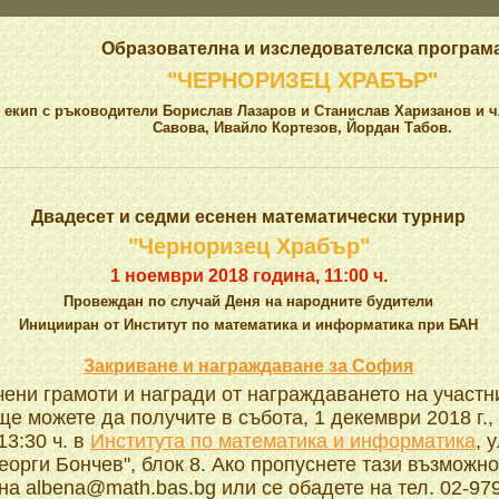
Образователна и изследователска програм
"ЧЕРНОРИЗЕЦ ХРАБЪР"
 екип с ръководители Борислав Лазаров и Станислав Харизанов и 
Савова, Ивайло Кортезов, Йордан Табов.
Двадесет и седми есенен математически турнир
"Черноризец Храбър"
1 ноември 2018 година, 11:00 ч.
Провеждан по случай Деня на народните будители
Иницииран от Институт по математика и информатика при БАН
Закриване и награждаване за София
ени грамоти и награди от награждаването на участн
е можете да получите в събота, 1 декември 2018 г.,
13:30 ч. в
Института по математика и информатика
, у
Георги Бончев", блок 8. Ако пропуснете тази възможно
на albena@math.bas.bg или се обадете на тел. 02-97