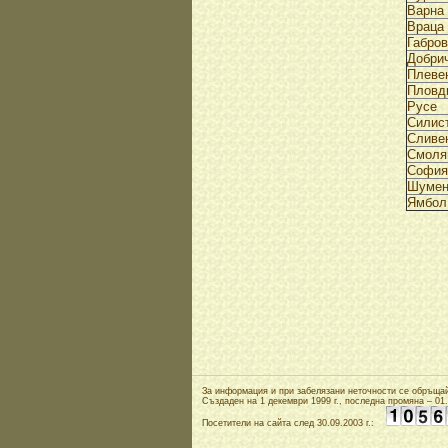
Варна
Враца
Габро
Добри
Плеве
Пловд
Русе
Силис
Сливе
Смоля
София
Шуме
Ямбол
За информация и при забелязани неточности се обръща
Създаден на 1 декември 1999 г., последна промяна – 01.1
Посетители на сайта след 30.09.2003 г.: