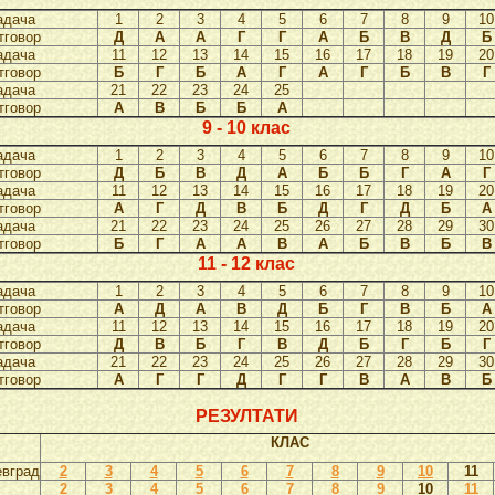
адача
1
2
3
4
5
6
7
8
9
10
тговор
Д
А
А
Г
Г
А
Б
В
Д
Б
адача
11
12
13
14
15
16
17
18
19
20
тговор
Б
Г
Б
А
Г
А
Г
Б
В
Г
адача
21
22
23
24
25
тговор
А
В
Б
Б
А
9 - 10 клас
адача
1
2
3
4
5
6
7
8
9
10
тговор
Д
Б
В
Д
А
Б
Б
Г
А
Г
адача
11
12
13
14
15
16
17
18
19
20
тговор
А
Г
Д
В
Б
Д
Г
Д
Б
А
адача
21
22
23
24
25
26
27
28
29
30
тговор
Б
Г
А
А
В
А
Б
В
Б
В
11 - 12 клас
адача
1
2
3
4
5
6
7
8
9
10
тговор
А
Д
А
В
Д
Б
Г
В
Б
А
адача
11
12
13
14
15
16
17
18
19
20
тговор
Д
В
Б
Г
В
Д
Б
Г
Б
Г
адача
21
22
23
24
25
26
27
28
29
30
тговор
А
Г
Г
Д
Г
Г
В
А
В
Б
РЕЗУЛТАТИ
КЛАС
евград
2
3
4
5
6
7
8
9
10
11
с
2
3
4
5
6
7
8
9
10
11