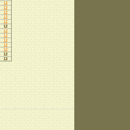
12
12
12
12
12
12
12
12
12
12
12
12
12