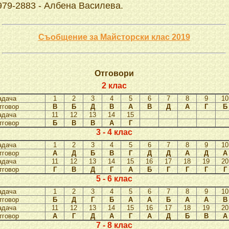
979-2883 - Албена Василева.
Съобщение за Майсторски клас 2019
Отговори
2 клас
адача
1
2
3
4
5
6
7
8
9
10
тговор
В
Б
Д
В
А
В
Д
А
Г
Б
адача
11
12
13
14
15
тговор
Б
В
В
А
Г
3 - 4 клас
адача
1
2
3
4
5
6
7
8
9
10
тговор
А
Д
Б
В
Г
Д
Д
А
Д
А
адача
11
12
13
14
15
16
17
18
19
20
тговор
Г
В
Д
Г
А
Б
Г
Г
Г
Г
5 - 6 клас
адача
1
2
3
4
5
6
7
8
9
10
тговор
Б
Д
Г
Б
А
А
Б
А
А
В
адача
11
12
13
14
15
16
17
18
19
20
тговор
А
Г
Д
А
Г
А
Д
Б
В
А
7 - 8 клас