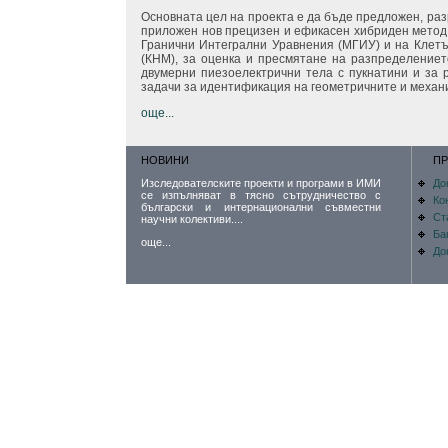
Основната цел на проекта е да бъде предложен, раз
приложен нов прецизен и ефикасен хибриден метод
Гранични Интегрални Уравнения (МГИУ) и на Клет
(КНМ), за оценка и пресмятане на разпределение
двумерни пиезоелектрични тела с пукнатини и за
задачи за идентификация на геометричните и механи
още...
НОВИНИ
ПР
До
Изследователските проекти и програми в ИМИ
се изпълняват в тясно сътрудничество с
Ко
български и интернационални съвместни
Ст
научни колективи....
Ба
още...
До