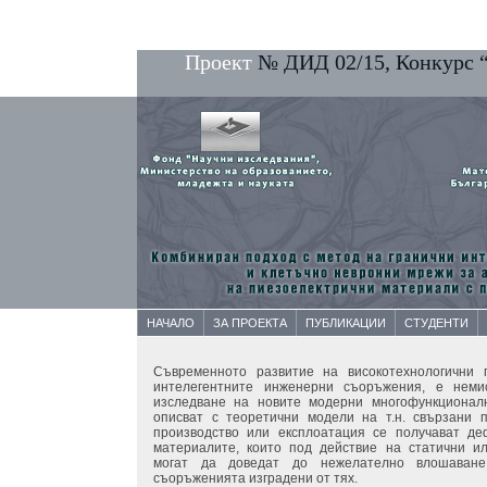
Проект
№ ДИД 02/15, Конкурс 
НАЧАЛО
ЗА ПРОЕКТА
ПУБЛИКАЦИИ
СТУДЕНТИ
Съвременното развитие на високотехнологични п
интелегентните инженерни съоръжения, е неми
изследване на новите модерни многофункционал
описват с теоретични модели на т.н. свързани 
производство или експлоатация се получават де
материалите, които под действие на статични и
могат да доведат до нежелателно влошаване
съоръженията изградени от тях.