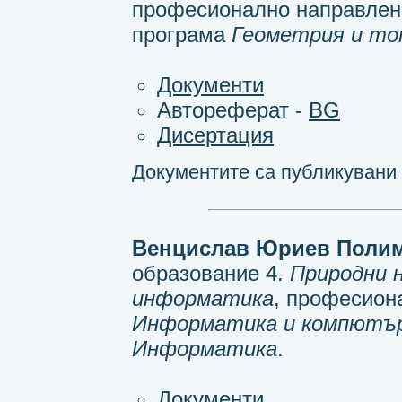
професионално направлен
програма
Геометрия и то
Документи
Автореферат -
BG
Дисертация
Документите са публикувани н
Венцислав Юриев Поли
образование 4.
Природни 
информатика
, професион
Информатика и компютър
Информатика
.
Документи