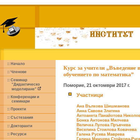
:: Начало
Курс за учители „Въведение в
:: Членове
обучението по математика”
:: Семинар
"Дидактическо
Поморие, 21 октомври 2017 г.
моделиране"
Участници
:: Конференции и
семинари
Ана Вълкова Шишманова
:: Проекти
Анна Савова Златена
Антоанета Панайотова Николо
:: Състезания
Бонка Антонова Милчева
Величка Лулова Пръвчева
::
Докторанти
Веселина Стоилова Ковачева
::
Ресурси
Галена Русева Маврева
Галина Минчева Стойкова-Рус