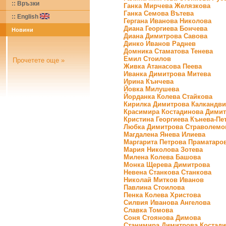
:: Връзки
Ганка Мирчева Желязкова
Ганка Семова Вътева
::
English
Гергана Иванова Николова
Диана Георгиева Бончева
Новини
Диана Димитрова Савова
Динко Иванов Раднев
Домника Стаматова Тенева
Емил Стоилов
Прочетете още »
Живка Атанасова Пеева
Иванка Димитрова Митева
Ирина Кънчева
Йовка Милушева
Йорданка Колева Стайкова
Кирилка Димитрова Калкандви
Красимира Костадинова Дими
Кристина Георгиева Кънева-Пе
Любка Димитрова Страволемо
Магдалена Янева Илиева
Маргарита Петрова Праматаро
Мария Николова Зотева
Милена Колева Башова
Монка Щерева Димитрова
Невена Станкова Станкова
Николай Митков Иванов
Павлина Стоилова
Пенка Колева Христова
Силвия Иванова Ангелова
Славка Томова
Соня Стоянова Димова
Станимира Димитрова Костад