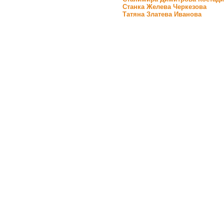
Станка Желева Черкезова
Татяна Златева Иванова