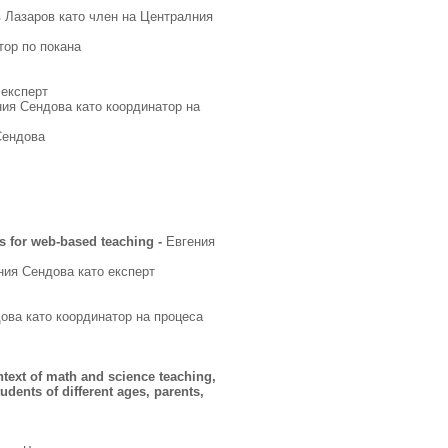
 Лазаров като член на Централния
тор по покана
 експерт
ния Сендова като координатор на
Сендова
ds for web-based teaching -
Евгения
ния Сендова като експерт
ова като координатор на процеса
ntext of math and science teaching,
udents of different ages, parents,