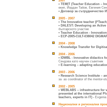
2007
• TEMIT (Teacher Education – In
екип, Йордан Табов, Евгения Се
• Договор за сътрудничество 
2005
- 2007
• The Innovative teacher (I*Teac
• DALEST: Developing an Active
българското участие
• Teacher Education - Innovation
• ECP-2005-CULT-038042 DIGMA
2004
- 2008
• Knowledge Transfer for Digitisa
2004
- 2006
• IDWBL - Innovative didactics 
Сендова като научен съветник
• E-learning – adapting educatio
2003
- 2006
• Research Science Institute – 
за as coordinator of the mentor-s
2002
- 2005
• WEBLABS – infrastructure for v
presented at the international Pl
teachers, experts in IT) -
Evgenia 
Национални и регионални про