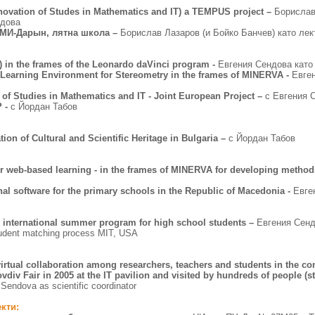
novation of Studes in Mathematics and IT) a TEMPUS project –
Борислав
ндова
ИМИ-Дарын, лятна школа –
Борислав Лазаров (и Бойко Банчев) като лек
h) in the frames of the Leonardo daVinci program -
Евгения Сендова като
 Learning Environment for Stereometry in the frames of MINERVA -
Евге
 of Studies in Mathematics and IT - Joint European Project –
с Евгения 
P -
с Йордан Табов
tion of Cultural and Scientific Heritage in Bulgaria –
с Йордан Табов
for web-based learning - in the frames of MINERVA for developing metho
nal software for the primary schools in the Republic of Macedonia -
Евге
an international summer program for high school students –
Евгения Сенд
tudent matching process MIT, USA
irtual collaboration among researchers, teachers and students in the co
ovdiv Fair in 2005 at the IT pavilion and visited by hundreds of people (st
Sendova as scientific coordinator
екти
: