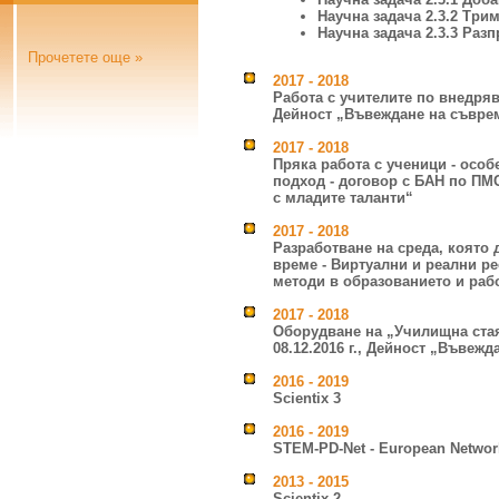
Научна задача 2.3.2 Тр
Научна задача 2.3.3 Раз
Прочетете още »
2017 - 2018
Работа с учителите по внедря
Дейност „Въвеждане на съврем
2017 - 2018
Пряка работа с ученици - особ
подход
- договор с БАН по ПМС
с младите таланти“
2017 - 2018
Разработване на среда, която 
време - Виртуални и реални р
методи в образованието и рабо
2017 - 2018
Oборудване на „Училищна стая
08.12.2016 г., Дейност „Въвеж
2016 - 2019
Scientix 3
2016 - 2019
STEM-PD-Net - European Networ
2013 - 2015
Scientix 2