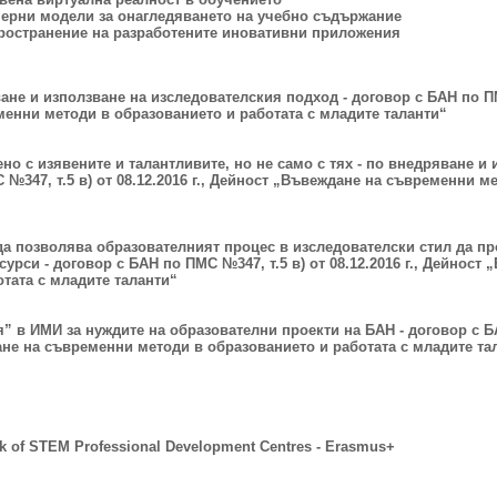
имерни модели за онагледяването на учебно съдържание
пространение на разработените иновативни приложения
ване и използване на изследователския подход
- договор с БАН по ПМ
енни методи в образованието и работата с младите таланти“
ено с изявените и талантливите, но не само с тях - по внедряване и
 №347, т.5 в) от 08.12.2016 г., Дейност „Въвеждане на съвременни м
да позволява образователният процес в изследователски стил да пр
есурси
- договор с БАН по ПМС №347, т.5 в) от 08.12.2016 г., Дейнос
тата с младите таланти“
” в ИМИ за нуждите на образователни проекти на БАН
- договор с Б
дане на съвременни методи в образованието и работата с младите та
k of STEM Professional Development Centres - Erasmus+