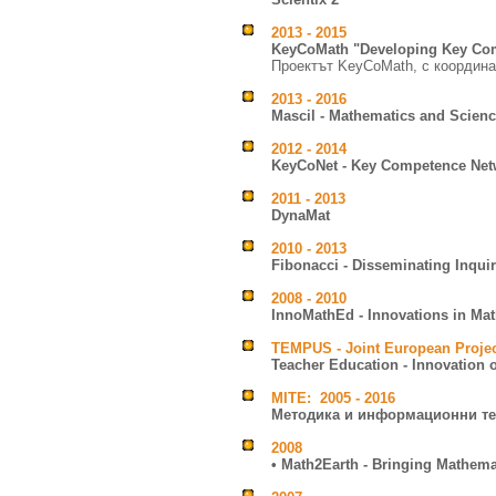
2013 - 2015
KeyCoMath "Developing Key Com
Проектът KeyCoMath, с координа
2013 - 2016
Mascil - Mathematics and Science 
2012 - 2014
KeyCoNet - Key Competence Net
2011 - 2013
DynaMat
2010 - 2013
Fibonacci - Disseminating Inqu
2008 - 2010
InnoMathEd - Innovations in Ma
TEMPUS - Joint European Projec
Teacher Education - Innovation 
MITE: 2005 - 2016
Методика и информационни те
2008
• Math2Earth - Bringing Mathema