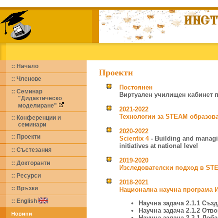
:: Начало
Проекти
:: Членове
Постоянен
:: Семинар
Виртуален училищен кабинет 
"Дидактическо
моделиране"
2021-2022
Технологии за STEAM образов
:: Конференции и
семинари
2020-2022
:: Проекти
Scientix 4
- Building and managi
initiatives at national level
:: Състезания
2019-2020
::
Докторанти
Изследователски подход в ST
::
Ресурси
2018-2021
:: Връзки
Национална научна програма
::
English
Научна задача 2.1.1 Съ
Научна задача 2.1.2 Отв
Новини
Научна задача 2.3.1 Доб