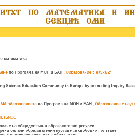
по математика
ание
по Програма на МОН и БАН
„Образование с наука 2”
ng Science Education Community in Europe by promoting Inquiry-Base
EAM образованието
по Програма на МОН и БАН
„Образование с наук
 ИКТвНОС
здаване на общодостъпни образователни ресурси
орени онлайн образователни курсове за свободно ползване
авена виртуална реалност в обучението