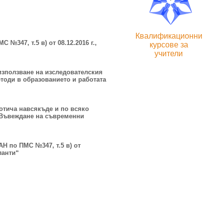
Квалификационни
С №347, т.5 в) от 08.12.2016 г.,
курсове за
учители
 използване на изследователския
етоди в образованието и работата
отича навсякъде и по всяко
т „Въвеждане на съвременни
АН по ПМС №347, т.5 в) от
ланти“