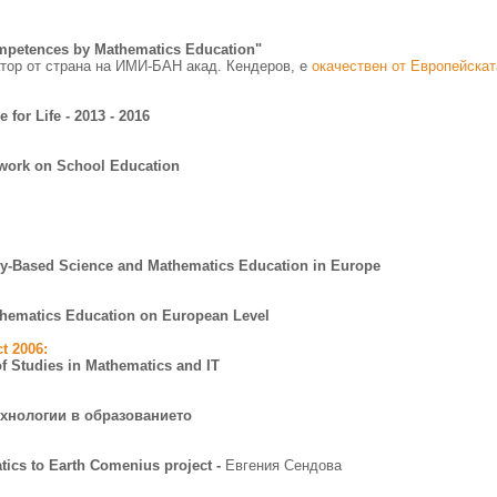
petences by Mathematics Education"
тор от страна на ИМИ-БАН акад. Кендеров, е
окачествен от Европейската
for Life - 2013 - 2016
work on School Education
iry-Based Science and Mathematics Education in Europe
thematics Education on European Level
t 2006:
of Studies in Mathematics and IT
хнологии в образованието
tics to Earth Comenius project -
Евгения Сендова