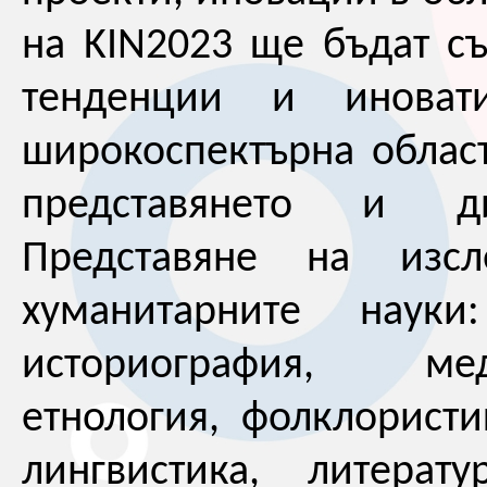
на KIN2023 ще бъдат с
тенденции и иноват
широкоспектърна област
представянето и д
Представяне на изсл
хуманитарните науки:
историография, мед
етнология, фолклористи
лингвистика, литерату