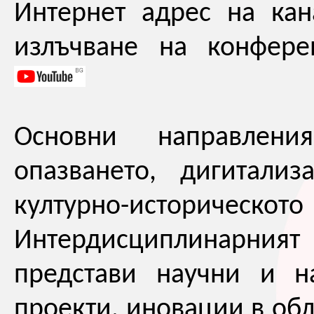
Интернет адрес на ка
излъчване на конфер
Основни направлен
опазването, дигитали
културно-историчес
Интердисциплинарни
представи научни и н
проекти, иновации в обл