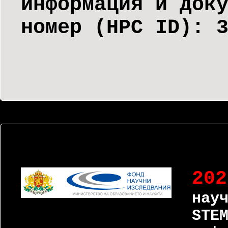
информация и док
номер (НРС ID):
202
нау
STE