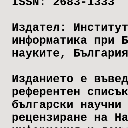
ISSN: 2683-1333
Издател: Институ
информатика при 
науките, Българи
Изданието е въве
референтен списъ
български научни
рецензиране на Н