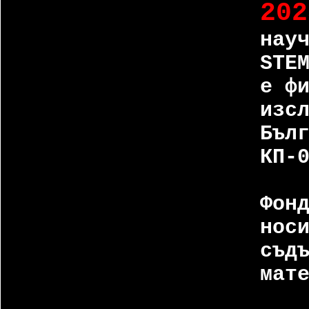
202
нау
STE
е ф
изс
Бъл
КП-
Фон
нос
съд
мат