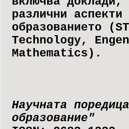
включва доклади,
различни аспекти
образованието (S
Technology, Enge
Mathematics).
Научната поредиц
образование"