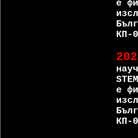
е ф
изс
Бъл
КП-
202
нау
STE
е ф
изс
Бъл
КП-