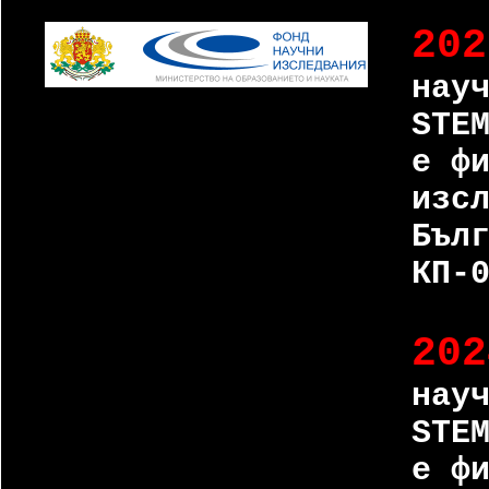
202
нау
STE
е ф
изс
Бъл
КП-
202
нау
STE
е ф