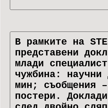
В рамките на STE
представени докл
млади специалист
чужбина: научни 
мин; съобщения –
постери. Доклади
след двойно сляп