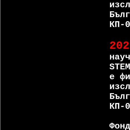
изс
Бъл
КП-
202
нау
STE
е ф
изс
Бъл
КП-
Фон