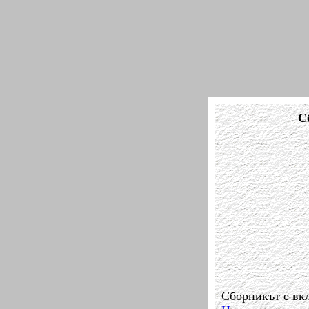
С
Сборникът е вк