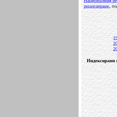
Националния ре
рецензиране
, п
1
2
2
Индексирани в