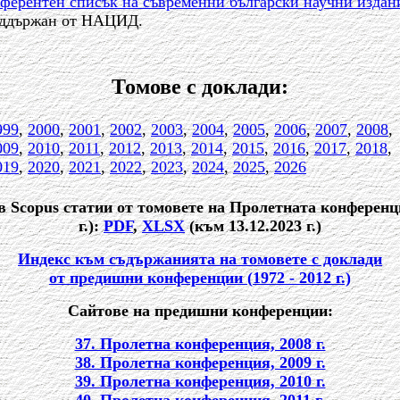
ферентен списък на съвременни български научни издани
оддържан от НАЦИД.
Томове с доклади:
999
,
2000
,
2001
,
2002
,
2003
,
2004
,
2005
,
2006
,
2007
,
2008
,
009
,
2010
,
2011
,
2012
,
2013
,
2014
,
2015
,
2016
,
2017
,
2018
,
019
,
2020
,
2021
,
2022
,
2023
,
2024
,
2025
,
2026
 Scopus статии от томовете на Пролетната конференци
г.):
PDF
,
XLSX
(към 13.12.2023 г.)
Индекс към съдържанията на томовете с доклади
от предишни конференции (
1972 - 2012
г.)
Сайтове на предишни конференции:
37. Пролетна конференция, 2008 г.
38. Пролетна конференция, 2009 г.
39. Пролетна конференция, 2010 г.