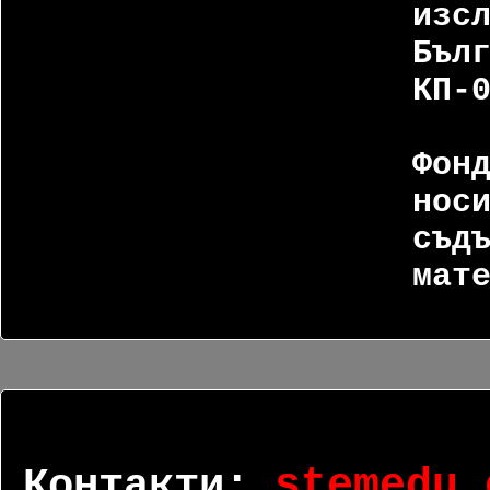
изс
Бъл
КП-
Фон
нос
съд
мат
Контакти:
stemedu.