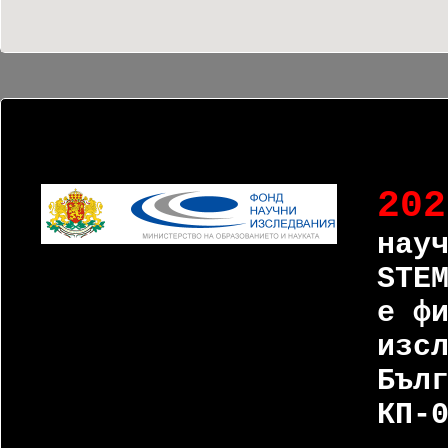
202
нау
STE
е ф
изс
Бъл
КП-