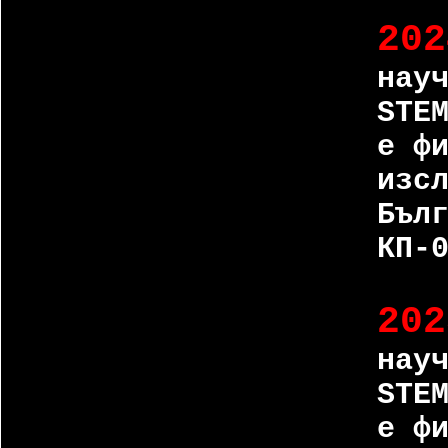
202
нау
STE
е ф
изс
Бъл
КП-
202
нау
STE
е ф