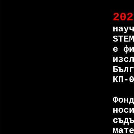
202
нау
STE
е ф
изс
Бъл
КП-
Фон
нос
съд
мат