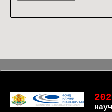
202
нау