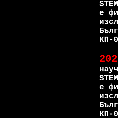
STE
е ф
изс
Бъл
КП-
202
нау
STE
е ф
изс
Бъл
КП-