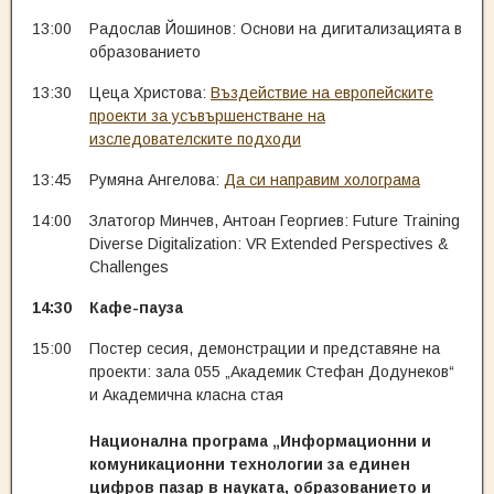
13:00
Радослав Йошинов: Основи на дигитализацията в
образованието
13:30
Цеца Христова:
Въздействие на европейските
проекти за усъвършенстване на
изследователските подходи
13:45
Румяна Ангелова:
Да си направим холограма
14:00
Златогор Минчев, Антоан Георгиев: Future Training
Diverse Digitalization: VR Extended Perspectives &
Challenges
14:30
Кафе-пауза
15:00
Постер сесия, демонстрации и представяне на
проекти: зала 055 „Академик Стефан Додунеков“
и Академична класна стая
Национална програма „Информационни и
комуникационни технологии за единен
цифров пазар в науката, образованието и