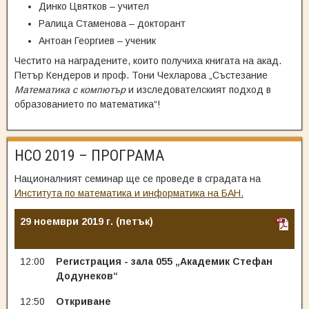
Динко Цвятков – учител
Ралица Стаменова – докторант
Антоан Георгиев – ученик
Честито на наградените, които получиха книгата на акад.
Петър Кендеров и проф. Тони Чехларова „Състезание
Математика с компютър
и изследователският подход в
образованието по математика“!
НСО 2019 – ПРОГРАМА
Националният семинар ще се проведе в сградата на
Института по математика и информатика на БАН.
29 ноември 2019 г. (петък)
12:00
Регистрация - зала 055 „Академик Стефан
Додунеков“
12:50
Откриване