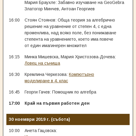
Мария Браухле: Забавно изучаване на GeoGebra
Златогор Минчев, Антоан Георгиев
16:00
Стоян Стоянов: Обща теория за алгебрично
решение на уравнение от степен 4, с една
променлива, над всяко поле, без понижаване
степента на уравнението, което има повече
от един имагинерен множител
16:15
Минка Мишевска, Мария Христозова-Дочева:
Ловец на сънища
16:30
Кремлина Черкезова:
Компютърно
моделиране в 4. клас
16:45
Георги Гачев: Помощник по алгебра
17:00
Край на първия работен ден
30 ноември 2019 г. (събота)
10:00
Анета Гацовска: