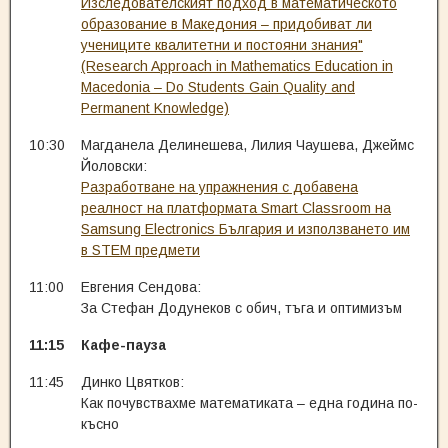
Изследователският подход в математическото
образование в Македония – придобиват ли
учениците квалитетни и постояни знания"
(Research Approach in Mathematics Education in
Macedonia – Do Students Gain Quality and
Permanent Knowledge)
10:30
Магданела Делинешева, Лилия Чаушева, Джеймс
Йоловски:
Разработване на упражнения с добавена
реалност на платформата Smart Classroom на
Samsung Electronics България и използването им
в STEM предмети
11:00
Евгения Сендова:
За Стефан Додунеков с обич, тъга и оптимизъм
11:15
Кафе-пауза
11:45
Динко Цвятков:
Как почувствахме математиката – една година по-
късно