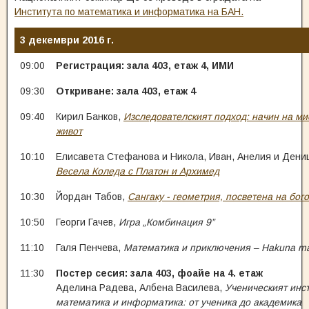
Института по математика и информатика на БАН.
3 декември 2016 г.
09:00
Регистрация: зала 403, етаж 4, ИМИ
09:30
Откриване: зала 403, етаж 4
09:40
Кирил Банков,
Изследователският подход: начин на ми
живот
10:10
Елисавета Стефанова и Никола, Иван, Анелия и Деница
Весела Коледа с Платон и Архимед
10:30
Йордан Табов,
Сангаку - геометрия, посветена на бог
10:50
Георги Гачев,
Игра „Комбинация 9”
11:10
Галя Пенчева,
Математика и приключения – Hakuna ma
11:30
Постер сесия: зала 403, фоайе на 4. етаж
Аделина Радева, Албена Василева,
Ученическият инст
математика и информатика: от ученика до академика