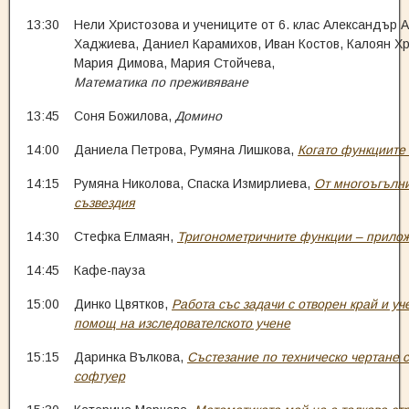
13:30
Нели Христозова и учениците от 6. клас Александър 
Хаджиева, Даниел Карамихов, Иван Костов, Калоян Хр
Мария Димова, Мария Стойчева,
Математика по преживяване
13:45
Соня Божилова,
Домино
14:00
Даниела Петрова, Румяна Лишкова,
Когато функциите
14:15
Румяна Николова, Спаска Измирлиева,
От многоъгълн
съзвездия
14:30
Стефка Елмаян,
Тригонометричните функции – прило
14:45
Кафе-пауза
15:00
Динко Цвятков,
Работа със задачи с отворен край и уч
помощ на изследователското учене
15:15
Даринка Вълкова,
Състезание по техническо чертане 
софтуер