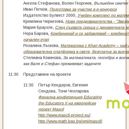
Ангела Стефанова, Волен Георгиев,
Вълшебни сметки
Иван Петков,
Подготовка за участие в е-конкурси
Издателство Булвест 2000,
Учебен комплект по матема
Кремлина Черкезова,
Нови предизвикателства - "Звезд
Мария Браухле,
След първата среща с динамичната м
Нора Барова,
Комбинирай и се забавлявай – комбинат
начален етап
Розалина Лъскова,
Математика с Khan Academy – най-
образователна платформа в света, безплатна за всичк
Стелиана Кокинова,
За математиката, геогебра и всич
как Валя и Стефан преживяват задачите
11:30
Представяне на проекти
11:30
Петър Кендеров, Евгения
Сендова, Тони Чехларова
Финална конференция Educating
the Educators II на европейски
проект Mascil
http://www.mascil-project.eu/
http://www.math.bas.bg/omi/mascil/