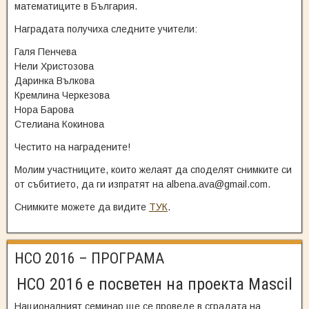
математиците в България.
Наградата получиха следните учители:
Галя Пенчева
Нели Христозова
Даринка Вълкова
Кремлина Черкезова
Нора Барова
Стелиана Кокинова
Честито на наградените!
Молим участниците, които желаят да споделят снимките си
от събитието, да ги изпратят на albena.ava@gmail.com.
Снимките можете да видите
ТУК
.
НСО 2016 – ПРОГРАМА
НСО 2016 е посветен на проекта Mascil
Националният семинар ще се проведе в сградата на