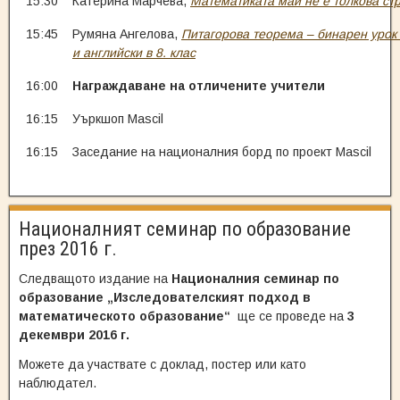
15:30
Катерина Марчева,
Математиката май не е толкова ст
15:45
Румяна Ангелова,
Питагорова теорема – бинарен урок
и английски в 8. клас
16:00
Награждаване на отличените учители
16:15
Уъркшоп Mascil
16:15
Заседание на националния борд по проект Mascil
Националният семинар по образование
през 2016 г.
Следващото издание на
Националния семинар по
образование „Изследователският подход в
математическото образование“
ще се проведе на
3
декември 2016 г.
Можете да участвате с доклад, постер или като
наблюдател.