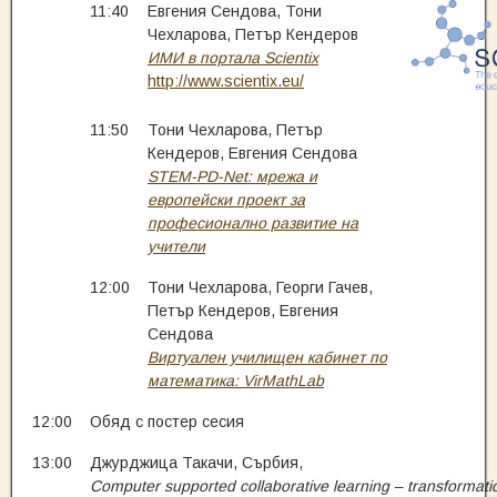
11:40
Евгения Сендова, Тони
Чехларова, Петър Кендеров
ИМИ в портала Scientix
http://www.scientix.eu/
11:50
Тони Чехларова, Петър
Кендеров, Евгения Сендова
STEM-PD-Net: мрежа и
европейски проект за
професионално развитие на
учители
12:00
Тони Чехларова, Георги Гачев,
Петър Кендеров, Евгения
Сендова
Виртуален училищен кабинет по
математика: VirMathLab
12:00
Обяд с постер сесия
13:00
Джурджица Такачи, Сърбия,
Computer supported collaborative learning – transformatio