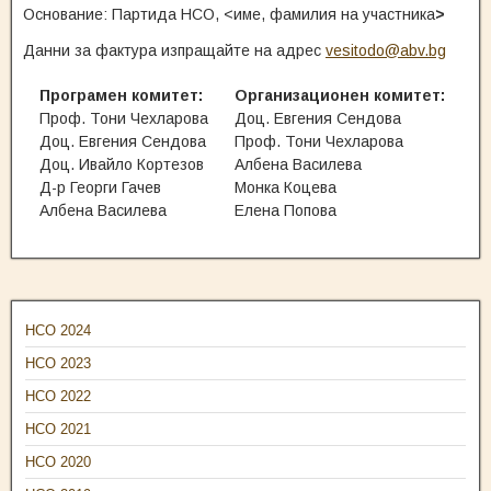
Основание: Партида НСО, <име, фамилия на участника
>
Данни за фактура изпращайте на адрес
vesitodo@abv.bg
Програмен комитет:
Организационен комитет:
Проф. Тони Чехларова
Доц. Евгения Сендова
Доц. Евгения Сендова
Проф. Тони Чехларова
Доц. Ивайло Кортезов
Албена Василева
Д-р Георги Гачев
Монка Коцева
Албена Василева
Елена Попова
НСО 2024
НСО 2023
НСО 2022
НСО 2021
НСО 2020