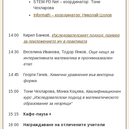
STEM PD Net – координатор: Тони
Чехларова
Informath – координатор: Николай Цолов
14:00
Кирил Банков,
Изследователският подход: пример
за приложението му в практиката
14:30
Веселина Иванова, Тодор Янков,
Още нещо за
интерактивната математика в прогимназиален
етап
14:45
Георги Гачев,
Химични уравнения във векторна
форма
15:00
Тони Чехларова, Монка Коцева,
Квалификационен
курс „Изследователски подход в математическото
образование за незрящи“
15:15
Кафе-пауза +
16:00
Награждаване на отличените учители