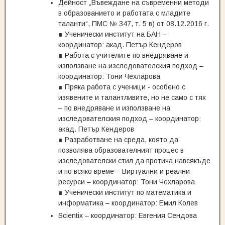
Дейност „Въвеждане на съвременни методи
в образованието и работата с младите
таланти“, ПМС № 347, т. 5 в) от 08.12.2016 г.
∎ Ученически институт на БАН –
координатор: акад. Петър Кендеров
∎ Работа с учителите по внедряване и
използване на изследователския подход –
координатор: Тони Чехларова
∎ Пряка работа с ученици - особено с
изявените и талантливите, но не само с тях
– по внедряване и използване на
изследователския подход – координатор:
акад. Петър Кендеров
∎ Разработване на среда, която да
позволява образователният процес в
изследователски стил да протича навсякъде
и по всяко време – Виртуални и реални
ресурси – координатор: Тони Чехларова
∎ Ученически институт по математика и
информатика – координатор: Емил Колев
Scientix – координатор: Евгения Сендова