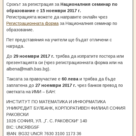
Срокът за регистрация за
Националния семинар по
образование
е
15 ноември 2017 г.
Регистрацията можете да направите онлайн чрез
Регистрационната форма
за Националния семинар по
образование.
Пет представяния на учители ще бъдат отличени с
награда.
До
29 ноември 2017 г.
трябва да изпратите постера или
презентацията си (чрез регистрационната форма или на
albena@math.bas.bg).
Таксата за правоучастие е
60 лева
и трябва да бъде
заплатена до
27 ноември 2017 г.
чрез банков превод по
сметката на ИМИ – БАН:
ИНСТИТУТ ПО МАТЕМАТИКА И ИНФОРМАТИКА
УНИКРЕДИТ БУЛБАНК, КОРПОРАТИВЕН ФИЛИАЛ СОФИЯ
РАКОВСКИ
1026 СОФИЯ, УЛ. „Г. С. РАКОВСКИ“ 140
BIC: UNCRBGSF
IBAN: BG32 UNCR 7630 3100 1173 36