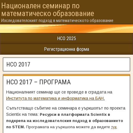
Национален семинар по
математическо образованиe
Изследователският подход в математическото образование
НСО 2025
Регистрационна форма
НСО 2017
НСО 2017 – ПРОГРАМА
Националният семинар ще се проведе в сградата на
Института по математика и информатика на БАН.
Съпътстващо събитие на семинара е уъркшопът по проекта
Scientix на тема:
Ресурси в платформата Scientix в
подкрепа на изследователския подход в образованието
по STEM.
Програмата на уъркшопа можете да видите
тук
.