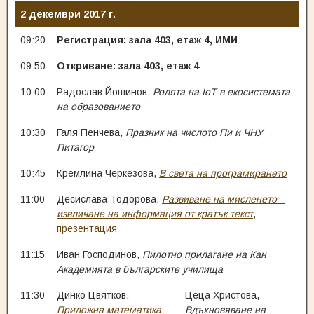
2 декември 2017 г.
09:20
Регистрация: зала 403, етаж 4, ИМИ
09:50
Откриване: зала 403, етаж 4
10:00
Радослав Йошинов,
Ролята на IoT в екосистемата
на образованието
10:30
Галя Пенчева,
Празник на числото Пи и ЧНУ
Питагор
10:45
Кремлина Черкезова,
В света на програмирането
11:00
Десислава Тодорова,
Развиване на мисленето –
извличане на информация от кратък текст
,
презентация
11:15
Иван Господинов,
Пилотно прилагане на Кан
Академията в българските училища
11:30
Динко Цвятков,
Цеца Христова,
Приложна математика
Вдъхновяване на