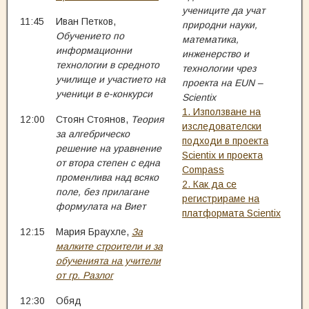
учениците да учат
11:45
Иван Петков,
природни науки,
Обучението по
математика,
информационни
инженерство и
технологии в средното
технологии чрез
училище и участието на
проекта на EUN –
ученици в е-конкурси
Scientix
1. Използване на
12:00
Стоян Стоянов,
Теория
изследователски
за алгебрическо
подходи в проекта
решение на уравнение
Scientix и проекта
от втора степен с една
Compass
променлива над всяко
2. Как да се
поле, без прилагане
регистрираме на
формулата на Виет
платформата Scientix
12:15
Мария Браухле,
За
малките строители и за
обученията на учители
от гр. Разлог
12:30
Обяд