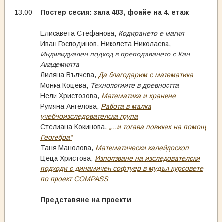
13:00
Постер сесия: зала 403, фоайе на 4. етаж
Елисавета Стефанова,
Кодирането е магия
Иван Господинов, Николета Николаева,
Индивидуален подход в преподаването с Кан
Академията
Лиляна Вълчева,
Да благодарим с математика
Монка Коцева,
Технологиите в древността
Нели Христозова,
Математика и хранене
Румяна Ангелова,
Работа в малка
учебноизследователска група
Стелиана Кокинова,
„...и тогава повиках на помощ
Геогебра“
Таня Манолова,
Математически калейдоскоп
Цеца Христова,
Използване на изследователски
подходи с динамичен софтуер в мудъл курсовете
по проект COMPASS
Представяне на проекти