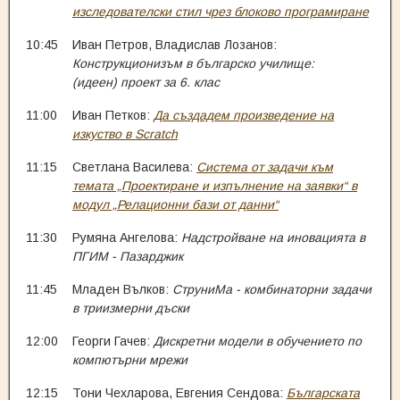
изследователски стил чрез блоково програмиране
10:45
Иван Петров, Владислав Лозанов:
Конструкционизъм в българско училище:
(идеен) проект за 6. клас
11:00
Иван Петков:
Да създадем произведение на
изкуство в Scratch
11:15
Светлана Василева:
Система от задачи към
темата „Проектиране и изпълнение на заявки“ в
модул „Релационни бази от данни“
11:30
Румяна Ангелова:
Надстройване на иновацията в
ПГИМ - Пазарджик
11:45
Младен Вълков:
СтруниМа - комбинаторни задачи
в триизмерни дъски
12:00
Георги Гачев:
Дискретни модели в обучението по
компютърни мрежи
12:15
Тони Чехларова, Евгения Сендова:
Българската