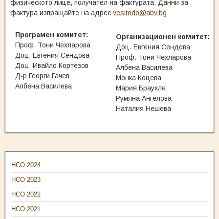
физическото лице, получател на фактурата. Данни за
фактура изпращайте на адрес
vesitodo@abv.bg
Програмен комитет:
Организационен комитет:
Проф. Тони Чехларова
Доц. Евгения Сендова
Доц. Евгения Сендова
Проф. Тони Чехларова
Доц. Ивайло Кортезов
Албена Василева
Д-р Георги Гачев
Монка Коцева
Албена Василева
Мария Браухле
Румяна Ангелова
Наталия Нешева
НСО 2024
НСО 2023
НСО 2022
НСО 2021