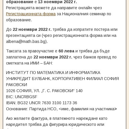
образование
е
13 ноември 2022 г.
Регистрацията можете да направите онлайн чрез
Регистрационната форма
за Националния семинар по
образование.
До
22 ноември 2022 г.
трябва да изпратите постера или
презентацията си (чрез регистрационната форма или на
albena@math.bas.bg).
Таксата за правоучастие е
60 лева
и трябва да бъде
заплатена до
22 ноември 2022 г.
чрез банков превод по
сметката на ИМИ – БАН:
ИНСТИТУТ ПО МАТЕМАТИКА И ИНФОРМАТИКА
УНИКРЕДИТ БУЛБАНК, КОРПОРАТИВЕН ФИЛИАЛ СОФИЯ
РАКОВСКИ
1026 СОФИЯ, УЛ. „Г. С. РАКОВСКИ“ 140
BIC: UNCRBGSF
IBAN: BG32 UNCR 7630 3100 1173 36
Основание: Партида НСО, <име, фамилия на участника
>
Ако желаете фактура, в платежното нареждане като
наредител трябва да фигурира юридическото или