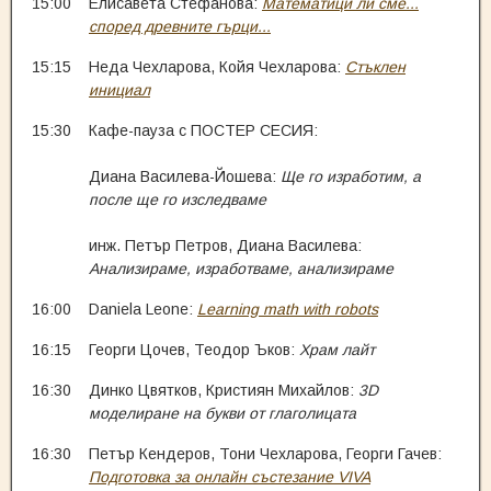
15:00
Елисавета Стефанова:
Математици ли сме...
според древните гърци...
15:15
Неда Чехларова, Койя Чехларова:
Стъклен
инициал
15:30
Кафе-пауза с ПОСТЕР СЕСИЯ:
Диана Василева-Йошева:
Ще го изработим, а
после ще го изследваме
инж. Петър Петров, Диана Василева:
Анализираме, изработваме, анализираме
16:00
Daniela Leone:
Learning math with robots
16:15
Георги Цочев, Теодор Ъков:
Храм лайт
16:30
Динко Цвятков, Кристиян Михайлов:
3D
моделиране на букви от глаголицата
16:30
Петър Кендеров, Тони Чехларова, Георги Гачев:
Подготовка за онлайн състезание VIVA