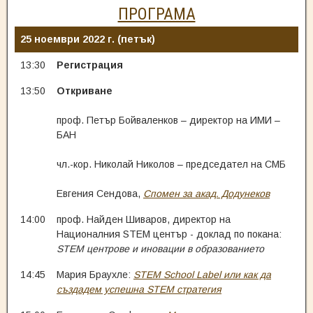
ПРОГРАМА
25 ноември 2022 г. (петък)
13:30
Регистрация
13:50
Откриване
проф. Петър Бойваленков – директор на ИМИ –
БАН
чл.-кор. Николай Николов – председател на СМБ
Евгения Сендова,
Спомен за акад. Додунеков
14:00
проф. Найден Шиваров, директор на
Националния STEM център - доклад по покана:
STEM центрове и иновации в образованието
14:45
Мария Браухле:
STEM School Label или как да
създадем успешна STEM стратегия