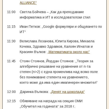
ALLIANCE“
11:00
Светла Бойчева – „Как да преподаваме
информатика и ИТ в изследователски стил
11:15
Иван Петков: „Google формуляри и общуването по
ИТ“
11:30
Велислава Лозанова, Юлита Кирова, Михаела
Кочева, Здравко Здравков, Калоян Игнатов и
Красиян Вълков:
„Математиката около нас”
11:45
Стоян Стоянов, Йордан Стоянов: „Теория за
алгебрично решаване на уравнения от n-та
степен (n>2) с една променлива над всяко поле
без понижаване степента на уравнението,
което може да има един имагинерен множител“
12:00
Даринка Вълкова:
„Денят на шоколада“
12:15
Обявяване на награда на секция ОМИ
„Обучител на годината“ за 2018 г.