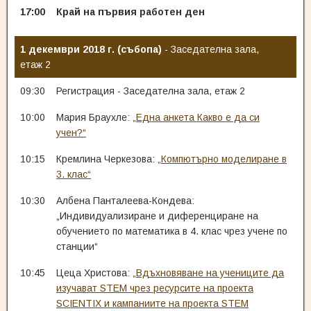
17:00
Край на първия работен ден
1 декември 2018 г. (събопа)
- Заседателна зала,
етаж 2
09:30
Регистрация - Заседателна зала, етаж 2
10:00
Мария Браухле:
„Една анкета Какво е да си
учен?“
10:15
Кремлина Черкезова:
„Компютърно моделиране в
3. клас“
10:30
Албена Панталеева-Кондева:
„Индивидуализиране и диференциране на
обучението по математика в 4. клас чрез учене по
станции“
10:45
Цеца Христова:
„Вдъхновяване на учениците да
изучават STEM чрез ресурсите на проекта
SCIENTIX и кампаниите на проекта STEM