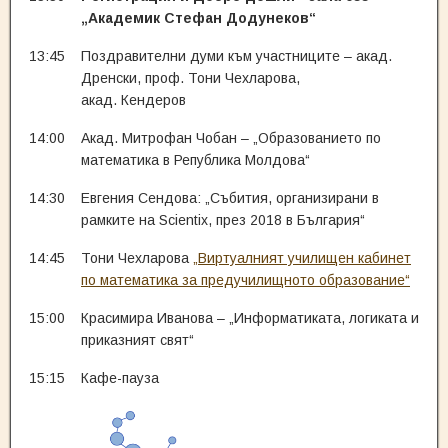
„Академик Стефан Додунеков“
13:45
Поздравителни думи към участниците – акад.
Дренски, проф. Тони Чехларова,
акад. Кендеров
14:00
Акад. Митрофан Чобан – „Образованието по
математика в Република Молдова“
14:30
Евгения Сендова: „Събития, организирани в
рамките на Scientix, през 2018 в България“
14:45
Тони Чехларова
„Виртуалният училищен кабинет
по математика за предучилищното образование“
15:00
Красимира Иванова – „Информатиката, логиката и
приказният свят“
15:15
Кафе-пауза