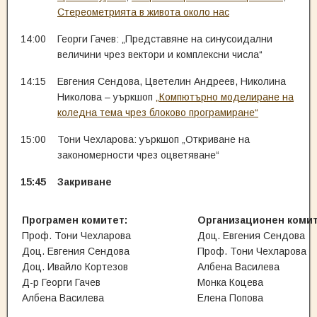
Стереометрията в живота около нас
14:00
Георги Гачев: „Представяне на синусоидални
величини чрез вектори и комплексни числа“
14:15
Евгения Сендова, Цветелин Андреев, Николина
Николова – уъркшоп
„Компютърно моделиране на
коледна тема чрез блоково програмиране“
15:00
Тони Чехларова: уъркшоп „Откриване на
закономерности чрез оцветяване“
15:45
Закриване
Програмен комитет:
Организационен комит
Проф. Тони Чехларова
Доц. Евгения Сендова
Доц. Евгения Сендова
Проф. Тони Чехларова
Доц. Ивайло Кортезов
Албена Василева
Д-р Георги Гачев
Монка Коцева
Албена Василева
Елена Попова