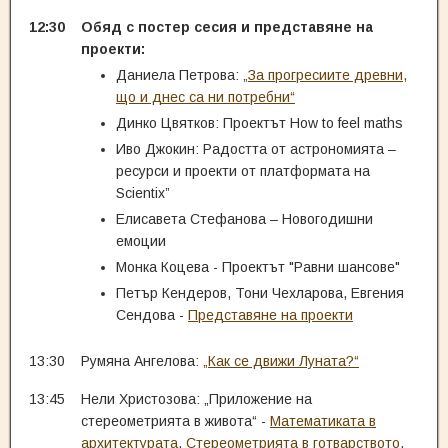
12:30
Обяд с постер сесия и представяне на
проекти:
Даниела Петрова:
„За прогресиите древни,
що и днес са ни потребни“
Динко Цвятков: Проектът How to feel maths
Иво Джокин: Радостта от астрономията –
ресурси и проекти от платформата на
Scientix”
Елисавета Стефанова – Новогодишни
емоции
Монка Коцева - Проектът "Равни шансове"
Петър Кендеров, Тони Чехларова, Евгения
Сендова -
Представяне на проекти
13:30
Румяна Ангелова:
„Как се движи Луната?“
13:45
Нели Христозова: „Приложение на
стереометрията в живота“ -
Математиката в
архитектурата
,
Стереометрията в готварството
,