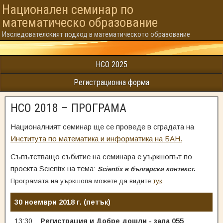
Национален семинар по
математическо образованиe
Изследователският подход в математическото образование
НСО 2025
Регистрационна форма
НСО 2018 – ПРОГРАМА
Националният семинар ще се проведе в сградата на
Института по математика и информатика на БАН.
Съпътстващо събитие на семинара е уъркшопът по
проекта Scientix на тема:
Scientix в български контекст
.
Програмата на уъркшопа можете да видите
тук
.
30 ноември 2018 г. (петък)
13:30
Регистрация и Добре дошли - зала 055