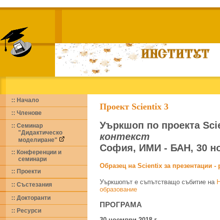
:: Начало
Проект Scientix 3
:: Членове
Уъркшоп по проекта Sci
:: Семинар
"Дидактическо
контекст
моделиране"
София, ИМИ - БАН, 30 но
:: Конференции и
семинари
Образец на Scientix за презентации - 
:: Проекти
Уъркшопът е съпътстващо събитие на
Н
:: Състезания
образование
::
Докторанти
ПРОГРАМА
::
Ресурси
30 ноември 2018 г.