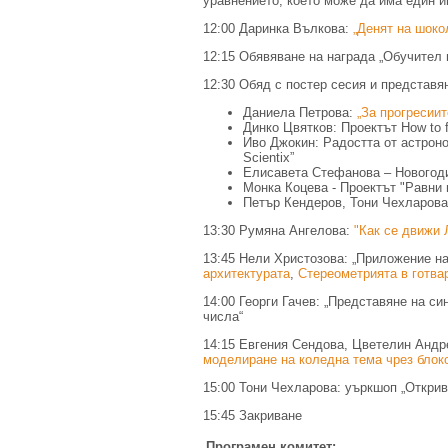
уравнението, което може да има един 
12:00 Даринка Вълкова:
„Денят на шоко
12:15 Обявяване на награда „Обучител н
12:30 Обяд с постер сесия и представян
Даниела Петрова:
„За прогресиит
Динко Цвятков: Проектът How to 
Иво Джокин: Радостта от астроно
Scientix”
Елисавета Стефанова – Новогод
Монка Коцева - Проектът "Равни
Петър Кендеров, Тони Чехларова
13:30 Румяна Ангелова:
"Как се движи 
13:45 Нели Христозова: „Приложение на
архитектурата
,
Стереометрията в готва
14:00 Георги Гачев: „Представяне на с
числа“
14:15 Евгения Сендова, Цветелин Анд
моделиране на коледна тема чрез блок
15:00 Тони Чехларова: уъркшоп „Открив
15:45 Закриване
Програмен комитет: