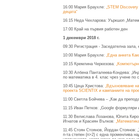
16:00 Мария Браухле:
„STEM Discovery 
децата“
16:15 Неда Чехларова: Уъркшоп „Матем
17:00 Край на първия работен ден
1 декември 2018 г.
09:30 Регистрация - Заседателна зала, 
10:00 Мария Браухле:
„Една анкета Как
10:15 Кремлина Черкезова:
„Компютърно
10:30 Албена Панталеева-Кондева: „Ин
по математика в 4. клас чрез учене по с
10:45 Цеца Христова:
„Вдъхновяване на
проекта SCIENTIX и кампаниите на пр
11:00 Светла Бойчева – „Как да препо
11:15 Иван Петков: „Google формуляри 
11:30 Велислава Лозанова, Юлита Киро
Игнатов и Красиян Вълков:
„Математика
11:45 Стоян Стоянов, Йордан Стоянов: 
n-та степен (n>2) с една променлива н