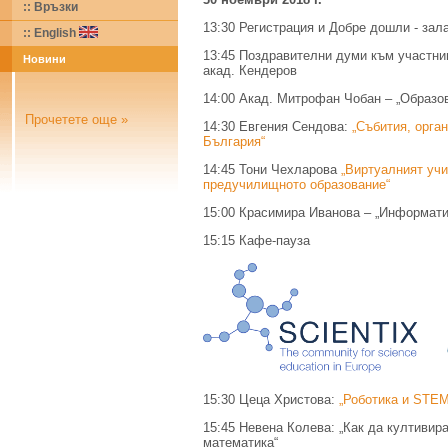
:: Връзки
13:30 Регистрация и Добре дошли - зал
::
English
13:45 Поздравителни думи към участниц
Новини
акад. Кендеров
14:00 Акад. Митрофан Чобан – „Образо
Прочетете още »
14:30 Евгения Сендова:
„Събития, орган
България“
14:45 Тони Чехларова
„Виртуалният уч
предучилищното образование“
15:00 Красимира Иванова – „Информатик
15:15 Кафе-пауза
15:30 Цеца Христова:
„Роботика и STEM
15:45 Невена Колева: „Как да култивир
математика“